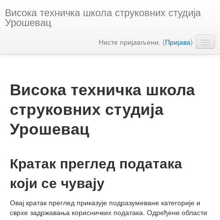
Висока техничка школа струковних студија
Урошевац
Нисте пријављени. (
Пријава
)
Српски ‎(sr_cr)‎
Висока техничка школа
струковних студија
Урошевац
Кратак преглед података
који се чувају
Овај кратак преглед приказује подразумеване категорије и
сврхе задржавања корисничких података. Одређене области