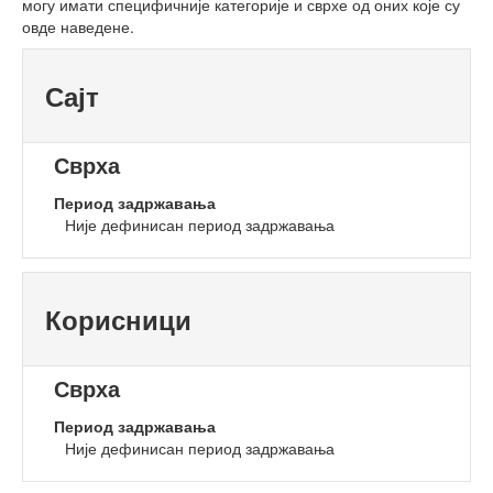
могу имати специфичније категорије и сврхе од оних које су
овде наведене.
Сајт
Сврха
Период задржавања
Није дефинисан период задржавања
Корисници
Сврха
Период задржавања
Није дефинисан период задржавања